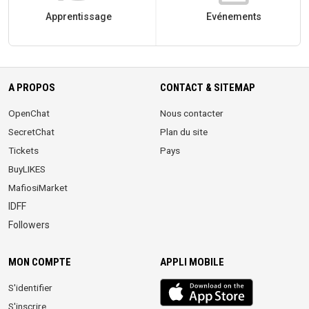
Apprentissage
Evénements
A PROPOS
CONTACT & SITEMAP
OpenChat
Nous contacter
SecretChat
Plan du site
Tickets
Pays
BuyLIKES
MafiosiMarket
IDFF
Followers
MON COMPTE
APPLI MOBILE
iOS
S'identifier
app
S'inscrire