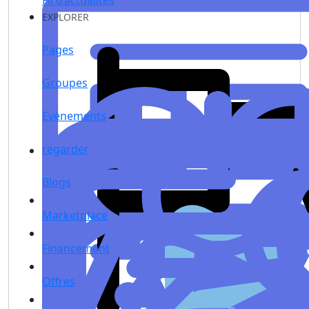
Fil d’actualités
EXPLORER
Pages
Groupes
Evènements
regarder
Blogs
Marketplace
Financement
Offres