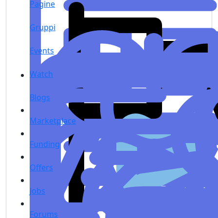
Pagine
Gruppi
Events
Watch
Blogs
Marketplace
Funding
Offers
Jobs
Forums